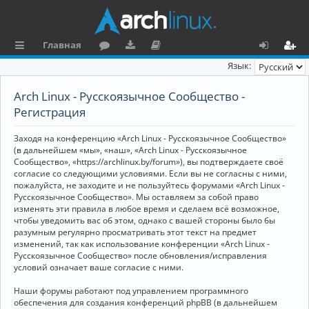
Главная
с
о
аг
о
х
ег
Язык:
ы
ру
ру
ку
о
и
Arch Linux - Русскоязычное Сообщество -
л
м
зк
м
д
ст
Регистрация
к
и
е
р
Заходя на конференцию «Arch Linux - Русскоязычное Сообщество»
и
н
а
(в дальнейшем «мы», «наш», «Arch Linux - Русскоязычное
Сообщество», «https://archlinux.by/forum»), вы подтверждаете своё
та
ц
согласие со следующими условиями. Если вы не согласны с ними,
пожалуйста, не заходите и не пользуйтесь форумами «Arch Linux -
ц
и
Русскоязычное Сообщество». Мы оставляем за собой право
изменять эти правила в любое время и сделаем всё возможное,
и
я
чтобы уведомить вас об этом, однако с вашей стороны было бы
я
разумным регулярно просматривать этот текст на предмет
изменений, так как использование конференции «Arch Linux -
Русскоязычное Сообщество» после обновления/исправления
условий означает ваше согласие с ними.
Наши форумы работают под управлением программного
обеспечения для создания конференций phpBB (в дальнейшем