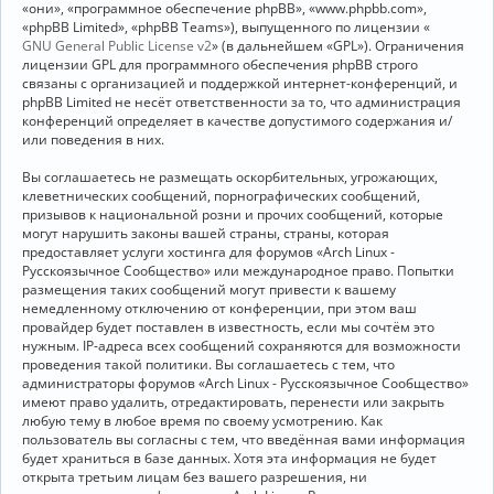
«они», «программное обеспечение phpBB», «www.phpbb.com»,
«phpBB Limited», «phpBB Teams»), выпущенного по лицензии «
GNU General Public License v2
» (в дальнейшем «GPL»). Ограничения
лицензии GPL для программного обеспечения phpBB строго
связаны с организацией и поддержкой интернет-конференций, и
phpBB Limited не несёт ответственности за то, что администрация
конференций определяет в качестве допустимого содержания и/
или поведения в них.
Вы соглашаетесь не размещать оскорбительных, угрожающих,
клеветнических сообщений, порнографических сообщений,
призывов к национальной розни и прочих сообщений, которые
могут нарушить законы вашей страны, страны, которая
предоставляет услуги хостинга для форумов «Arch Linux -
Русскоязычное Сообщество» или международное право. Попытки
размещения таких сообщений могут привести к вашему
немедленному отключению от конференции, при этом ваш
провайдер будет поставлен в известность, если мы сочтём это
нужным. IP-адреса всех сообщений сохраняются для возможности
проведения такой политики. Вы соглашаетесь с тем, что
администраторы форумов «Arch Linux - Русскоязычное Сообщество»
имеют право удалить, отредактировать, перенести или закрыть
любую тему в любое время по своему усмотрению. Как
пользователь вы согласны с тем, что введённая вами информация
будет храниться в базе данных. Хотя эта информация не будет
открыта третьим лицам без вашего разрешения, ни