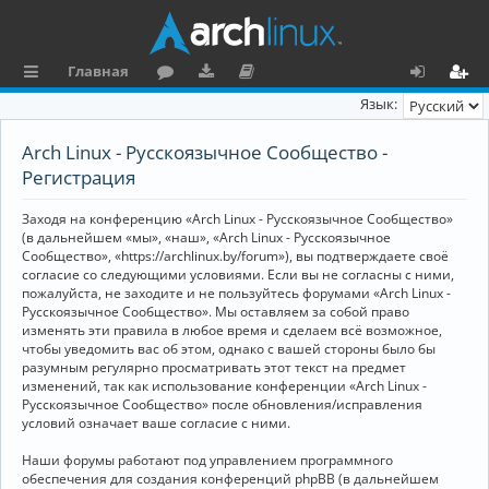
Главная
с
о
аг
о
х
ег
Язык:
ы
ру
ру
ку
о
и
Arch Linux - Русскоязычное Сообщество -
л
м
зк
м
д
ст
Регистрация
к
и
е
р
Заходя на конференцию «Arch Linux - Русскоязычное Сообщество»
и
н
а
(в дальнейшем «мы», «наш», «Arch Linux - Русскоязычное
Сообщество», «https://archlinux.by/forum»), вы подтверждаете своё
та
ц
согласие со следующими условиями. Если вы не согласны с ними,
пожалуйста, не заходите и не пользуйтесь форумами «Arch Linux -
ц
и
Русскоязычное Сообщество». Мы оставляем за собой право
изменять эти правила в любое время и сделаем всё возможное,
и
я
чтобы уведомить вас об этом, однако с вашей стороны было бы
я
разумным регулярно просматривать этот текст на предмет
изменений, так как использование конференции «Arch Linux -
Русскоязычное Сообщество» после обновления/исправления
условий означает ваше согласие с ними.
Наши форумы работают под управлением программного
обеспечения для создания конференций phpBB (в дальнейшем