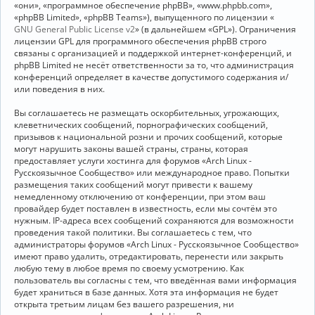
«они», «программное обеспечение phpBB», «www.phpbb.com»,
«phpBB Limited», «phpBB Teams»), выпущенного по лицензии «
GNU General Public License v2
» (в дальнейшем «GPL»). Ограничения
лицензии GPL для программного обеспечения phpBB строго
связаны с организацией и поддержкой интернет-конференций, и
phpBB Limited не несёт ответственности за то, что администрация
конференций определяет в качестве допустимого содержания и/
или поведения в них.
Вы соглашаетесь не размещать оскорбительных, угрожающих,
клеветнических сообщений, порнографических сообщений,
призывов к национальной розни и прочих сообщений, которые
могут нарушить законы вашей страны, страны, которая
предоставляет услуги хостинга для форумов «Arch Linux -
Русскоязычное Сообщество» или международное право. Попытки
размещения таких сообщений могут привести к вашему
немедленному отключению от конференции, при этом ваш
провайдер будет поставлен в известность, если мы сочтём это
нужным. IP-адреса всех сообщений сохраняются для возможности
проведения такой политики. Вы соглашаетесь с тем, что
администраторы форумов «Arch Linux - Русскоязычное Сообщество»
имеют право удалить, отредактировать, перенести или закрыть
любую тему в любое время по своему усмотрению. Как
пользователь вы согласны с тем, что введённая вами информация
будет храниться в базе данных. Хотя эта информация не будет
открыта третьим лицам без вашего разрешения, ни