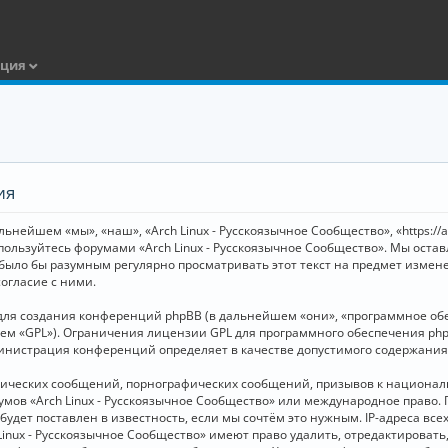
ация
ия
ьнейшем «мы», «наш», «Arch Linux - Русскоязычное Сообщество», «https://
 пользуйтесь форумами «Arch Linux - Русскоязычное Сообщество». Мы оста
 было бы разумным регулярно просматривать этот текст на предмет измене
огласие с ними.
я создания конференций phpBB (в дальнейшем «они», «программное обесп
шем «GPL»). Ограничения лицензии GPL для программного обеспечения php
дминистрация конференций определяет в качестве допустимого содержания
нических сообщений, порнографических сообщений, призывов к национал
орумов «Arch Linux - Русскоязычное Сообщество» или международное прав
дет поставлен в известность, если мы сочтём это нужным. IP-адреса вс
Linux - Русскоязычное Сообщество» имеют право удалить, отредактировать