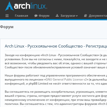
Главная
Форум
Загрузки
Документ
с
Форум
ы
л
к
Arch Linux - Русскоязычное Сообщество - Регистрац
и
Заходя на конференцию «Arch Linux - Русскоязычное Сообщество» (в дал
условиями. Если вы не согласны с ними, пожалуйста, не заходите и не
всё возможное, чтобы уведомить вас об этом, однако с вашей стороны
Сообщество» после обновления/исправления условий означает ваше с
Наши форумы работают под управлением программного обеспечения дл
выпущенного по лицензии «
GNU General Public License v2
» (в дальней
конференций, и phpBB Limited не несёт ответственности за то, что а
Вы соглашаетесь не размещать оскорбительных, угрожающих, клевет
вашей страны, страны, которая предоставляет услуги хостинга для ф
немедленному отключению от конференции, при этом ваш провайдер бу
политики. Вы соглашаетесь с тем, что администраторы форумов «Arch 