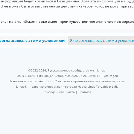
и информация будет храниться в базе данных. Хотя эта информация не бу
ed не может быть ответственна за действия хакеров, которые могут приве
Текст на английском языке имеет преимущественное значение над версие
©2022-2026, Русскоязычное сообщество Arch Linux.
Linux 6.18.40-1-lts x86_64 GNU/Linux 2026-07-26 08:48:12 |
vps reg.ru
Название и логотип Arch Linux ™ являются признанными торговыми марками.
Linux ® — зарегистрированная торговая марка Linus Torvalds и LMI.
Конфиденциальность
|
Правила