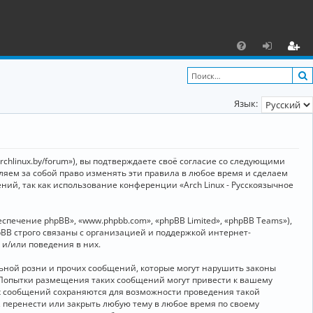
С
F
х
ег
A
о
и
Язык:
Q
д
ст
р
а
archlinux.by/forum»), вы подтверждаете своё согласие со следующими
ц
вляем за собой право изменять эти правила в любое время и сделаем
ний, так как использование конференции «Arch Linux - Русскоязычное
и
я
ечение phpBB», «www.phpbb.com», «phpBB Limited», «phpBB Teams»),
BB строго связаны с организацией и поддержкой интернет-
 и/или поведения в них.
ьной розни и прочих сообщений, которые могут нарушить законы
о. Попытки размещения таких сообщений могут привести к вашему
ех сообщений сохраняются для возможности проведения такой
, перенести или закрыть любую тему в любое время по своему