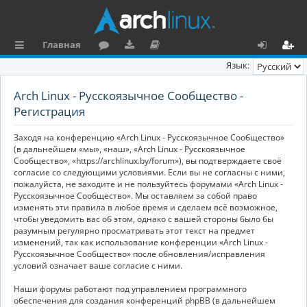
Главная
с
о
аг
о
х
ег
Язык:
ы
ру
ру
ку
о
и
Arch Linux - Русскоязычное Сообщество -
л
м
зк
м
д
ст
Регистрация
к
и
е
р
Заходя на конференцию «Arch Linux - Русскоязычное Сообщество»
и
н
а
(в дальнейшем «мы», «наш», «Arch Linux - Русскоязычное
Сообщество», «https://archlinux.by/forum»), вы подтверждаете своё
та
ц
согласие со следующими условиями. Если вы не согласны с ними,
пожалуйста, не заходите и не пользуйтесь форумами «Arch Linux -
ц
и
Русскоязычное Сообщество». Мы оставляем за собой право
изменять эти правила в любое время и сделаем всё возможное,
и
я
чтобы уведомить вас об этом, однако с вашей стороны было бы
я
разумным регулярно просматривать этот текст на предмет
изменений, так как использование конференции «Arch Linux -
Русскоязычное Сообщество» после обновления/исправления
условий означает ваше согласие с ними.
Наши форумы работают под управлением программного
обеспечения для создания конференций phpBB (в дальнейшем