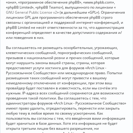
«они», «программное обеспечение phpBB», «www.phpbb.com»,
«phpBB Limited», «phpBB Teams»), выпущенного по лицензии «
GNU General Public License v2
» (в дальнейшем «GPL»). Ограничения
лицензии GPL для программного обеспечения phpBB строго
связаны с организацией и поддержкой интернет-конференций, и
phpBB Limited не несёт ответственности за то, что администрация
конференций определяет в качестве допустимого содержания и/
или поведения в них.
Вы соглашаетесь не размещать оскорбительных, угрожающих,
клеветнических сообщений, порнографических сообщений,
призывов к национальной розни и прочих сообщений, которые
могут нарушить законы вашей страны, страны, которая
предоставляет услуги хостинга для форумов «Arch Linux -
Русскоязычное Сообщество» или международное право. Попытки
размещения таких сообщений могут привести к вашему
немедленному отключению от конференции, при этом ваш
провайдер будет поставлен в известность, если мы сочтём это
нужным. IP-адреса всех сообщений сохраняются для возможности
проведения такой политики. Вы соглашаетесь с тем, что
администраторы форумов «Arch Linux - Русскоязычное Сообщество»
имеют право удалить, отредактировать, перенести или закрыть
любую тему в любое время по своему усмотрению. Как
пользователь вы согласны с тем, что введённая вами информация
будет храниться в базе данных. Хотя эта информация не будет
открыта третьим лицам без вашего разрешения, ни