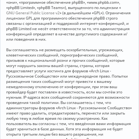
«они», «программное обеспечение phpBB», «www.phpbb.com»,
«phpBB Limited», «phpBB Teams»), выпущенного по лицензии «
GNU General Public License v2
» (в дальнейшем «GPL»). Ограничения
лицензии GPL для программного обеспечения phpBB строго
связаны с организацией и поддержкой интернет-конференций, и
phpBB Limited не несёт ответственности за то, что администрация
конференций определяет в качестве допустимого содержания и/
или поведения в них.
Вы соглашаетесь не размещать оскорбительных, угрожающих,
клеветнических сообщений, порнографических сообщений,
призывов к национальной розни и прочих сообщений, которые
могут нарушить законы вашей страны, страны, которая
предоставляет услуги хостинга для форумов «Arch Linux -
Русскоязычное Сообщество» или международное право. Попытки
размещения таких сообщений могут привести к вашему
немедленному отключению от конференции, при этом ваш
провайдер будет поставлен в известность, если мы сочтём это
нужным. IP-адреса всех сообщений сохраняются для возможности
проведения такой политики. Вы соглашаетесь с тем, что
администраторы форумов «Arch Linux - Русскоязычное Сообщество»
имеют право удалить, отредактировать, перенести или закрыть
любую тему в любое время по своему усмотрению. Как
пользователь вы согласны с тем, что введённая вами информация
будет храниться в базе данных. Хотя эта информация не будет
открыта третьим лицам без вашего разрешения, ни