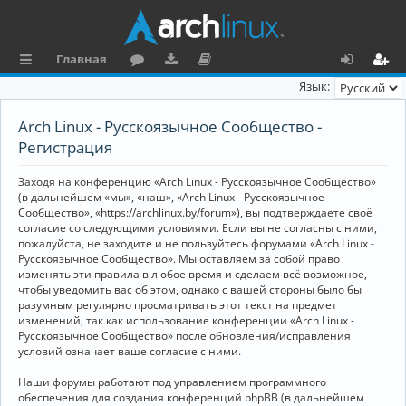
Главная
с
о
аг
о
х
ег
Язык:
ы
ру
ру
ку
о
и
Arch Linux - Русскоязычное Сообщество -
л
м
зк
м
д
ст
Регистрация
к
и
е
р
Заходя на конференцию «Arch Linux - Русскоязычное Сообщество»
и
н
а
(в дальнейшем «мы», «наш», «Arch Linux - Русскоязычное
Сообщество», «https://archlinux.by/forum»), вы подтверждаете своё
та
ц
согласие со следующими условиями. Если вы не согласны с ними,
пожалуйста, не заходите и не пользуйтесь форумами «Arch Linux -
ц
и
Русскоязычное Сообщество». Мы оставляем за собой право
изменять эти правила в любое время и сделаем всё возможное,
и
я
чтобы уведомить вас об этом, однако с вашей стороны было бы
я
разумным регулярно просматривать этот текст на предмет
изменений, так как использование конференции «Arch Linux -
Русскоязычное Сообщество» после обновления/исправления
условий означает ваше согласие с ними.
Наши форумы работают под управлением программного
обеспечения для создания конференций phpBB (в дальнейшем