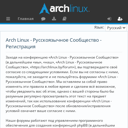
Главная
с
о
аг
о
х
ег
Язык:
ы
ру
ру
ку
о
и
Arch Linux - Русскоязычное Сообщество -
л
м
зк
м
д
ст
Регистрация
к
и
е
р
Заходя на конференцию «Arch Linux - Русскоязычное Сообщество»
и
н
а
(в дальнейшем «мы», «наш», «Arch Linux - Русскоязычное
Сообщество», «https://archlinux.by/forum»), вы подтверждаете своё
та
ц
согласие со следующими условиями. Если вы не согласны с ними,
пожалуйста, не заходите и не пользуйтесь форумами «Arch Linux -
ц
и
Русскоязычное Сообщество». Мы оставляем за собой право
изменять эти правила в любое время и сделаем всё возможное,
и
я
чтобы уведомить вас об этом, однако с вашей стороны было бы
я
разумным регулярно просматривать этот текст на предмет
изменений, так как использование конференции «Arch Linux -
Русскоязычное Сообщество» после обновления/исправления
условий означает ваше согласие с ними.
Наши форумы работают под управлением программного
обеспечения для создания конференций phpBB (в дальнейшем