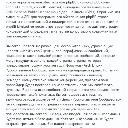
«они», «программное обеспечение phpBB», «www.phpbb.com»,
«phpBB Limited», «phpBB Teams»), выпущенного по лицензии «
GNU General Public License v2
» (в дальнейшем «GPL»). Ограничения
лицензии GPL для программного обеспечения phpBB строго
связаны с организацией и поддержкой интернет-конференций, и
phpBB Limited не несёт ответственности за то, что администрация
конференций определяет в качестве допустимого содержания и/
или поведения в них.
Вы соглашаетесь не размещать оскорбительных, угрожающих,
клеветнических сообщений, порнографических сообщений,
призывов к национальной розни и прочих сообщений, которые
могут нарушить законы вашей страны, страны, которая
предоставляет услуги хостинга для форумов «Arch Linux -
Русскоязычное Сообщество» или международное право. Попытки
размещения таких сообщений могут привести к вашему
немедленному отключению от конференции, при этом ваш
провайдер будет поставлен в известность, если мы сочтём это
нужным. IP-адреса всех сообщений сохраняются для возможности
проведения такой политики. Вы соглашаетесь с тем, что
администраторы форумов «Arch Linux - Русскоязычное Сообщество»
имеют право удалить, отредактировать, перенести или закрыть
любую тему в любое время по своему усмотрению. Как
пользователь вы согласны с тем, что введённая вами информация
будет храниться в базе данных. Хотя эта информация не будет
открыта третьим лицам без вашего разрешения, ни