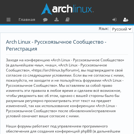
Главная
с
о
аг
о
х
ег
Язык:
ы
ру
ру
ку
о
и
Arch Linux - Русскоязычное Сообщество -
л
м
зк
м
д
ст
Регистрация
к
и
е
р
Заходя на конференцию «Arch Linux - Русскоязычное Сообщество»
и
н
а
(в дальнейшем «мы», «наш», «Arch Linux - Русскоязычное
Сообщество», «https://archlinux.by/forum»), вы подтверждаете своё
та
ц
согласие со следующими условиями. Если вы не согласны с ними,
пожалуйста, не заходите и не пользуйтесь форумами «Arch Linux -
ц
и
Русскоязычное Сообщество». Мы оставляем за собой право
изменять эти правила в любое время и сделаем всё возможное,
и
я
чтобы уведомить вас об этом, однако с вашей стороны было бы
я
разумным регулярно просматривать этот текст на предмет
изменений, так как использование конференции «Arch Linux -
Русскоязычное Сообщество» после обновления/исправления
условий означает ваше согласие с ними.
Наши форумы работают под управлением программного
обеспечения для создания конференций phpBB (в дальнейшем