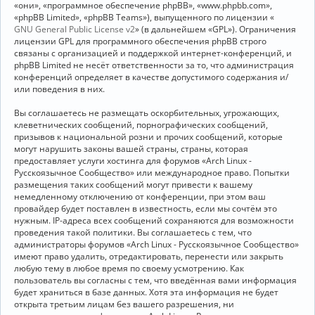
«они», «программное обеспечение phpBB», «www.phpbb.com»,
«phpBB Limited», «phpBB Teams»), выпущенного по лицензии «
GNU General Public License v2
» (в дальнейшем «GPL»). Ограничения
лицензии GPL для программного обеспечения phpBB строго
связаны с организацией и поддержкой интернет-конференций, и
phpBB Limited не несёт ответственности за то, что администрация
конференций определяет в качестве допустимого содержания и/
или поведения в них.
Вы соглашаетесь не размещать оскорбительных, угрожающих,
клеветнических сообщений, порнографических сообщений,
призывов к национальной розни и прочих сообщений, которые
могут нарушить законы вашей страны, страны, которая
предоставляет услуги хостинга для форумов «Arch Linux -
Русскоязычное Сообщество» или международное право. Попытки
размещения таких сообщений могут привести к вашему
немедленному отключению от конференции, при этом ваш
провайдер будет поставлен в известность, если мы сочтём это
нужным. IP-адреса всех сообщений сохраняются для возможности
проведения такой политики. Вы соглашаетесь с тем, что
администраторы форумов «Arch Linux - Русскоязычное Сообщество»
имеют право удалить, отредактировать, перенести или закрыть
любую тему в любое время по своему усмотрению. Как
пользователь вы согласны с тем, что введённая вами информация
будет храниться в базе данных. Хотя эта информация не будет
открыта третьим лицам без вашего разрешения, ни