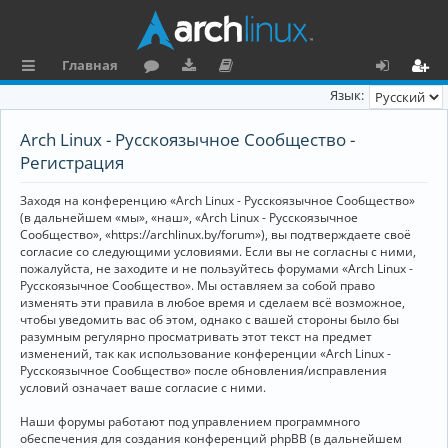
Главная
с
о
аг
о
х
ег
Язык:
ы
ру
ру
ку
о
и
Arch Linux - Русскоязычное Сообщество -
л
м
зк
м
д
ст
Регистрация
к
и
е
р
Заходя на конференцию «Arch Linux - Русскоязычное Сообщество»
и
н
а
(в дальнейшем «мы», «наш», «Arch Linux - Русскоязычное
Сообщество», «https://archlinux.by/forum»), вы подтверждаете своё
та
ц
согласие со следующими условиями. Если вы не согласны с ними,
пожалуйста, не заходите и не пользуйтесь форумами «Arch Linux -
ц
и
Русскоязычное Сообщество». Мы оставляем за собой право
изменять эти правила в любое время и сделаем всё возможное,
и
я
чтобы уведомить вас об этом, однако с вашей стороны было бы
я
разумным регулярно просматривать этот текст на предмет
изменений, так как использование конференции «Arch Linux -
Русскоязычное Сообщество» после обновления/исправления
условий означает ваше согласие с ними.
Наши форумы работают под управлением программного
обеспечения для создания конференций phpBB (в дальнейшем