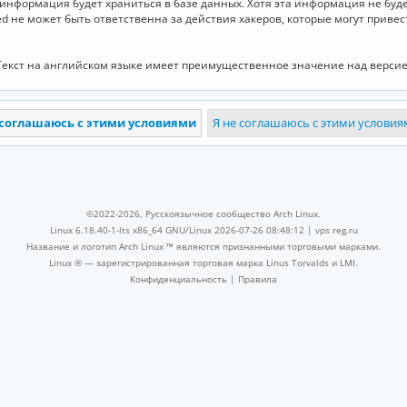
и информация будет храниться в базе данных. Хотя эта информация не бу
ed не может быть ответственна за действия хакеров, которые могут приве
Текст на английском языке имеет преимущественное значение над версие
©2022-2026, Русскоязычное сообщество Arch Linux.
Linux 6.18.40-1-lts x86_64 GNU/Linux 2026-07-26 08:48:12 |
vps reg.ru
Название и логотип Arch Linux ™ являются признанными торговыми марками.
Linux ® — зарегистрированная торговая марка Linus Torvalds и LMI.
Конфиденциальность
|
Правила