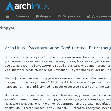
Главная
Форум
Загрузки
Документ
с
Форум
ы
л
к
Arch Linux - Русскоязычное Сообщество - Регистрац
и
Заходя на конференцию «Arch Linux - Русскоязычное Сообщество» (в дал
условиями. Если вы не согласны с ними, пожалуйста, не заходите и не
всё возможное, чтобы уведомить вас об этом, однако с вашей стороны
Сообщество» после обновления/исправления условий означает ваше с
Наши форумы работают под управлением программного обеспечения дл
выпущенного по лицензии «
GNU General Public License v2
» (в дальней
конференций, и phpBB Limited не несёт ответственности за то, что а
Вы соглашаетесь не размещать оскорбительных, угрожающих, клевет
вашей страны, страны, которая предоставляет услуги хостинга для ф
немедленному отключению от конференции, при этом ваш провайдер бу
политики. Вы соглашаетесь с тем, что администраторы форумов «Arch 