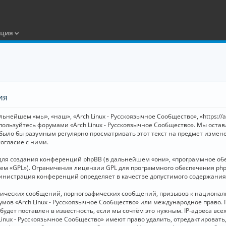
ация
ия
ьнейшем «мы», «наш», «Arch Linux - Русскоязычное Сообщество», «https://
 пользуйтесь форумами «Arch Linux - Русскоязычное Сообщество». Мы оста
 было бы разумным регулярно просматривать этот текст на предмет измене
огласие с ними.
я создания конференций phpBB (в дальнейшем «они», «программное обесп
шем «GPL»). Ограничения лицензии GPL для программного обеспечения php
дминистрация конференций определяет в качестве допустимого содержания
нических сообщений, порнографических сообщений, призывов к национал
орумов «Arch Linux - Русскоязычное Сообщество» или международное прав
дет поставлен в известность, если мы сочтём это нужным. IP-адреса вс
Linux - Русскоязычное Сообщество» имеют право удалить, отредактировать