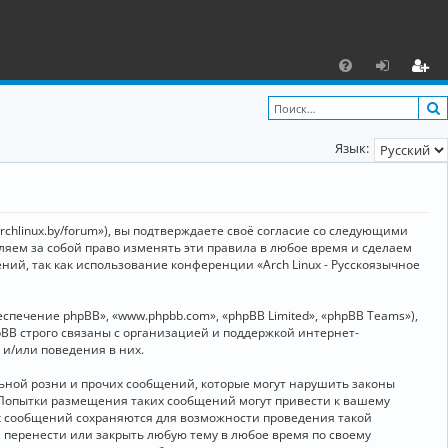
С
F
х
ег
A
о
и
Язык:
Q
д
ст
р
а
archlinux.by/forum»), вы подтверждаете своё согласие со следующими
ц
вляем за собой право изменять эти правила в любое время и сделаем
ний, так как использование конференции «Arch Linux - Русскоязычное
и
я
ечение phpBB», «www.phpbb.com», «phpBB Limited», «phpBB Teams»),
BB строго связаны с организацией и поддержкой интернет-
 и/или поведения в них.
ьной розни и прочих сообщений, которые могут нарушить законы
о. Попытки размещения таких сообщений могут привести к вашему
ех сообщений сохраняются для возможности проведения такой
, перенести или закрыть любую тему в любое время по своему