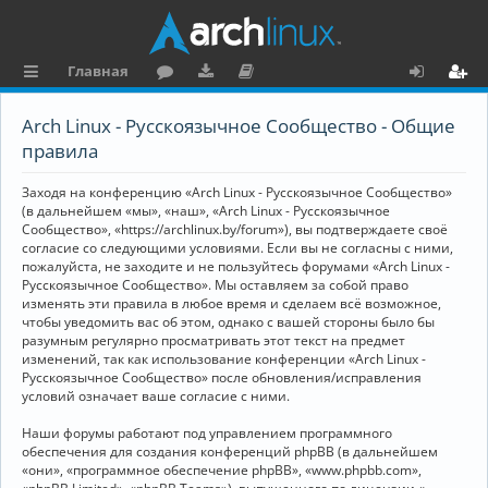
Главная
с
о
аг
о
х
ег
Arch Linux - Русскоязычное Сообщество - Общие
ы
ру
ру
ку
о
и
правила
л
м
зк
м
д
ст
Заходя на конференцию «Arch Linux - Русскоязычное Сообщество»
к
и
е
р
(в дальнейшем «мы», «наш», «Arch Linux - Русскоязычное
Сообщество», «https://archlinux.by/forum»), вы подтверждаете своё
и
н
а
согласие со следующими условиями. Если вы не согласны с ними,
пожалуйста, не заходите и не пользуйтесь форумами «Arch Linux -
та
ц
Русскоязычное Сообщество». Мы оставляем за собой право
ц
и
изменять эти правила в любое время и сделаем всё возможное,
чтобы уведомить вас об этом, однако с вашей стороны было бы
и
я
разумным регулярно просматривать этот текст на предмет
изменений, так как использование конференции «Arch Linux -
я
Русскоязычное Сообщество» после обновления/исправления
условий означает ваше согласие с ними.
Наши форумы работают под управлением программного
обеспечения для создания конференций phpBB (в дальнейшем
«они», «программное обеспечение phpBB», «www.phpbb.com»,