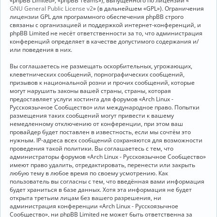
«phpBB Limited», «phpBB Teams»), выпущенного по лицензии «
GNU General Public License v2
» (в дальнейшем «GPL»). Ограничения
лицензии GPL для программного обеспечения phpBB строго
связаны с организацией и поддержкой интернет-конференций, и
phpBB Limited не несёт ответственности за то, что администрация
конференций определяет в качестве допустимого содержания и/
или поведения в них.
Вы соглашаетесь не размещать оскорбительных, угрожающих,
клеветнических сообщений, порнографических сообщений,
призывов к национальной розни и прочих сообщений, которые
могут нарушить законы вашей страны, страны, которая
предоставляет услуги хостинга для форумов «Arch Linux -
Русскоязычное Сообщество» или международное право. Попытки
размещения таких сообщений могут привести к вашему
немедленному отключению от конференции, при этом ваш
провайдер будет поставлен в известность, если мы сочтём это
нужным. IP-адреса всех сообщений сохраняются для возможности
проведения такой политики. Вы соглашаетесь с тем, что
администраторы форумов «Arch Linux - Русскоязычное Сообщество»
имеют право удалить, отредактировать, перенести или закрыть
любую тему в любое время по своему усмотрению. Как
пользователь вы согласны с тем, что введённая вами информация
будет храниться в базе данных. Хотя эта информация не будет
открыта третьим лицам без вашего разрешения, ни
администрация конференции «Arch Linux - Русскоязычное
Сообщество», ни phpBB Limited не может быть ответственна за