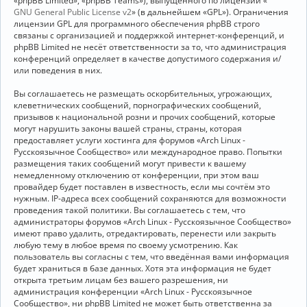
«phpBB Limited», «phpBB Teams»), выпущенного по лицензии «
GNU General Public License v2
» (в дальнейшем «GPL»). Ограничения
лицензии GPL для программного обеспечения phpBB строго
связаны с организацией и поддержкой интернет-конференций, и
phpBB Limited не несёт ответственности за то, что администрация
конференций определяет в качестве допустимого содержания и/
или поведения в них.
Вы соглашаетесь не размещать оскорбительных, угрожающих,
клеветнических сообщений, порнографических сообщений,
призывов к национальной розни и прочих сообщений, которые
могут нарушить законы вашей страны, страны, которая
предоставляет услуги хостинга для форумов «Arch Linux -
Русскоязычное Сообщество» или международное право. Попытки
размещения таких сообщений могут привести к вашему
немедленному отключению от конференции, при этом ваш
провайдер будет поставлен в известность, если мы сочтём это
нужным. IP-адреса всех сообщений сохраняются для возможности
проведения такой политики. Вы соглашаетесь с тем, что
администраторы форумов «Arch Linux - Русскоязычное Сообщество»
имеют право удалить, отредактировать, перенести или закрыть
любую тему в любое время по своему усмотрению. Как
пользователь вы согласны с тем, что введённая вами информация
будет храниться в базе данных. Хотя эта информация не будет
открыта третьим лицам без вашего разрешения, ни
администрация конференции «Arch Linux - Русскоязычное
Сообщество», ни phpBB Limited не может быть ответственна за