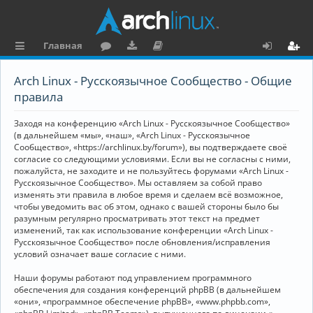
Главная
с
о
аг
о
х
ег
Arch Linux - Русскоязычное Сообщество - Общие
ы
ру
ру
ку
о
и
правила
л
м
зк
м
д
ст
Заходя на конференцию «Arch Linux - Русскоязычное Сообщество»
к
и
е
р
(в дальнейшем «мы», «наш», «Arch Linux - Русскоязычное
Сообщество», «https://archlinux.by/forum»), вы подтверждаете своё
и
н
а
согласие со следующими условиями. Если вы не согласны с ними,
пожалуйста, не заходите и не пользуйтесь форумами «Arch Linux -
та
ц
Русскоязычное Сообщество». Мы оставляем за собой право
ц
и
изменять эти правила в любое время и сделаем всё возможное,
чтобы уведомить вас об этом, однако с вашей стороны было бы
и
я
разумным регулярно просматривать этот текст на предмет
изменений, так как использование конференции «Arch Linux -
я
Русскоязычное Сообщество» после обновления/исправления
условий означает ваше согласие с ними.
Наши форумы работают под управлением программного
обеспечения для создания конференций phpBB (в дальнейшем
«они», «программное обеспечение phpBB», «www.phpbb.com»,