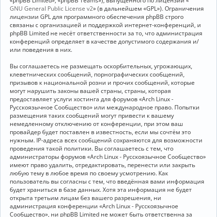
«phpBB Limited», «phpBB Teams»), выпущенного по лицензии «
GNU General Public License v2
» (в дальнейшем «GPL»). Ограничения
лицензии GPL для программного обеспечения phpBB строго
связаны с организацией и поддержкой интернет-конференций, и
phpBB Limited не несёт ответственности за то, что администрация
конференций определяет в качестве допустимого содержания и/
или поведения в них.
Вы соглашаетесь не размещать оскорбительных, угрожающих,
клеветнических сообщений, порнографических сообщений,
призывов к национальной розни и прочих сообщений, которые
могут нарушить законы вашей страны, страны, которая
предоставляет услуги хостинга для форумов «Arch Linux -
Русскоязычное Сообщество» или международное право. Попытки
размещения таких сообщений могут привести к вашему
немедленному отключению от конференции, при этом ваш
провайдер будет поставлен в известность, если мы сочтём это
нужным. IP-адреса всех сообщений сохраняются для возможности
проведения такой политики. Вы соглашаетесь с тем, что
администраторы форумов «Arch Linux - Русскоязычное Сообщество»
имеют право удалить, отредактировать, перенести или закрыть
любую тему в любое время по своему усмотрению. Как
пользователь вы согласны с тем, что введённая вами информация
будет храниться в базе данных. Хотя эта информация не будет
открыта третьим лицам без вашего разрешения, ни
администрация конференции «Arch Linux - Русскоязычное
Сообщество», ни phpBB Limited не может быть ответственна за