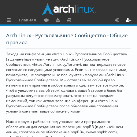
Главная
с
о
аг
о
х
ег
Arch Linux - Русскоязычное Сообщество - Общие
ы
ру
ру
ку
о
и
правила
л
м
зк
м
д
ст
Заходя на конференцию «Arch Linux - Русскоязычное Сообщество»
к
и
е
р
(в дальнейшем «мы», «наш», «Arch Linux - Русскоязычное
Сообщество», «https://archlinux.by/forum»), вы подтверждаете своё
и
н
а
согласие со следующими условиями. Если вы не согласны с ними,
пожалуйста, не заходите и не пользуйтесь форумами «Arch Linux -
та
ц
Русскоязычное Сообщество». Мы оставляем за собой право
ц
и
изменять эти правила в любое время и сделаем всё возможное,
чтобы уведомить вас об этом, однако с вашей стороны было бы
и
я
разумным регулярно просматривать этот текст на предмет
изменений, так как использование конференции «Arch Linux -
я
Русскоязычное Сообщество» после обновления/исправления
условий означает ваше согласие с ними.
Наши форумы работают под управлением программного
обеспечения для создания конференций phpBB (в дальнейшем
«они», «программное обеспечение phpBB», «www.phpbb.com»,