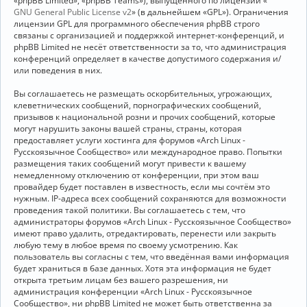
«phpBB Limited», «phpBB Teams»), выпущенного по лицензии «
GNU General Public License v2
» (в дальнейшем «GPL»). Ограничения
лицензии GPL для программного обеспечения phpBB строго
связаны с организацией и поддержкой интернет-конференций, и
phpBB Limited не несёт ответственности за то, что администрация
конференций определяет в качестве допустимого содержания и/
или поведения в них.
Вы соглашаетесь не размещать оскорбительных, угрожающих,
клеветнических сообщений, порнографических сообщений,
призывов к национальной розни и прочих сообщений, которые
могут нарушить законы вашей страны, страны, которая
предоставляет услуги хостинга для форумов «Arch Linux -
Русскоязычное Сообщество» или международное право. Попытки
размещения таких сообщений могут привести к вашему
немедленному отключению от конференции, при этом ваш
провайдер будет поставлен в известность, если мы сочтём это
нужным. IP-адреса всех сообщений сохраняются для возможности
проведения такой политики. Вы соглашаетесь с тем, что
администраторы форумов «Arch Linux - Русскоязычное Сообщество»
имеют право удалить, отредактировать, перенести или закрыть
любую тему в любое время по своему усмотрению. Как
пользователь вы согласны с тем, что введённая вами информация
будет храниться в базе данных. Хотя эта информация не будет
открыта третьим лицам без вашего разрешения, ни
администрация конференции «Arch Linux - Русскоязычное
Сообщество», ни phpBB Limited не может быть ответственна за