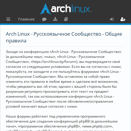
Главная
с
о
аг
о
х
ег
Arch Linux - Русскоязычное Сообщество - Общие
ы
ру
ру
ку
о
и
правила
л
м
зк
м
д
ст
Заходя на конференцию «Arch Linux - Русскоязычное Сообщество»
к
и
е
р
(в дальнейшем «мы», «наш», «Arch Linux - Русскоязычное
Сообщество», «https://archlinux.by/forum»), вы подтверждаете своё
и
н
а
согласие со следующими условиями. Если вы не согласны с ними,
пожалуйста, не заходите и не пользуйтесь форумами «Arch Linux -
та
ц
Русскоязычное Сообщество». Мы оставляем за собой право
ц
и
изменять эти правила в любое время и сделаем всё возможное,
чтобы уведомить вас об этом, однако с вашей стороны было бы
и
я
разумным регулярно просматривать этот текст на предмет
изменений, так как использование конференции «Arch Linux -
я
Русскоязычное Сообщество» после обновления/исправления
условий означает ваше согласие с ними.
Наши форумы работают под управлением программного
обеспечения для создания конференций phpBB (в дальнейшем
«они», «программное обеспечение phpBB», «www.phpbb.com»,