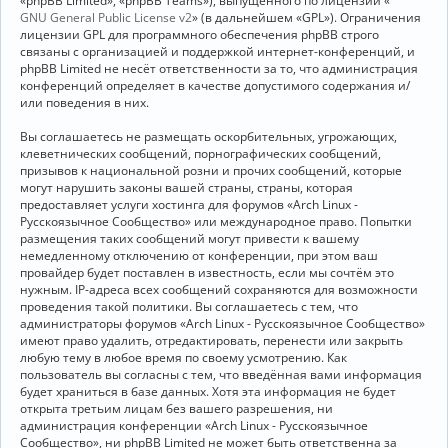
«phpBB Limited», «phpBB Teams»), выпущенного по лицензии «
GNU General Public License v2
» (в дальнейшем «GPL»). Ограничения
лицензии GPL для программного обеспечения phpBB строго
связаны с организацией и поддержкой интернет-конференций, и
phpBB Limited не несёт ответственности за то, что администрация
конференций определяет в качестве допустимого содержания и/
или поведения в них.
Вы соглашаетесь не размещать оскорбительных, угрожающих,
клеветнических сообщений, порнографических сообщений,
призывов к национальной розни и прочих сообщений, которые
могут нарушить законы вашей страны, страны, которая
предоставляет услуги хостинга для форумов «Arch Linux -
Русскоязычное Сообщество» или международное право. Попытки
размещения таких сообщений могут привести к вашему
немедленному отключению от конференции, при этом ваш
провайдер будет поставлен в известность, если мы сочтём это
нужным. IP-адреса всех сообщений сохраняются для возможности
проведения такой политики. Вы соглашаетесь с тем, что
администраторы форумов «Arch Linux - Русскоязычное Сообщество»
имеют право удалить, отредактировать, перенести или закрыть
любую тему в любое время по своему усмотрению. Как
пользователь вы согласны с тем, что введённая вами информация
будет храниться в базе данных. Хотя эта информация не будет
открыта третьим лицам без вашего разрешения, ни
администрация конференции «Arch Linux - Русскоязычное
Сообщество», ни phpBB Limited не может быть ответственна за