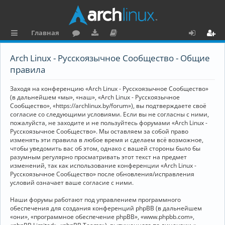
Главная
с
о
аг
о
х
ег
Arch Linux - Русскоязычное Сообщество - Общие
ы
ру
ру
ку
о
и
правила
л
м
зк
м
д
ст
Заходя на конференцию «Arch Linux - Русскоязычное Сообщество»
к
и
е
р
(в дальнейшем «мы», «наш», «Arch Linux - Русскоязычное
Сообщество», «https://archlinux.by/forum»), вы подтверждаете своё
и
н
а
согласие со следующими условиями. Если вы не согласны с ними,
пожалуйста, не заходите и не пользуйтесь форумами «Arch Linux -
та
ц
Русскоязычное Сообщество». Мы оставляем за собой право
ц
и
изменять эти правила в любое время и сделаем всё возможное,
чтобы уведомить вас об этом, однако с вашей стороны было бы
и
я
разумным регулярно просматривать этот текст на предмет
изменений, так как использование конференции «Arch Linux -
я
Русскоязычное Сообщество» после обновления/исправления
условий означает ваше согласие с ними.
Наши форумы работают под управлением программного
обеспечения для создания конференций phpBB (в дальнейшем
«они», «программное обеспечение phpBB», «www.phpbb.com»,