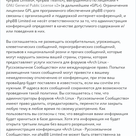
«phpBB Limited», «phpBB Teams»), выпущенного по лицензии «
GNU General Public License v2
» (в дальнейшем «GPL»). Ограничения
лицензии GPL для программного обеспечения phpBB строго
связаны с организацией и поддержкой интернет-конференций, и
phpBB Limited не несёт ответственности за то, что администрация
конференций определяет в качестве допустимого содержания и/
или поведения в них.
Вы соглашаетесь не размещать оскорбительных, угрожающих,
клеветнических сообщений, порнографических сообщений,
призывов к национальной розни и прочих сообщений, которые
могут нарушить законы вашей страны, страны, которая
предоставляет услуги хостинга для форумов «Arch Linux -
Русскоязычное Сообщество» или международное право. Попытки
размещения таких сообщений могут привести к вашему
немедленному отключению от конференции, при этом ваш
провайдер будет поставлен в известность, если мы сочтём это
нужным. IP-адреса всех сообщений сохраняются для возможности
проведения такой политики. Вы соглашаетесь с тем, что
администраторы форумов «Arch Linux - Русскоязычное Сообщество»
имеют право удалить, отредактировать, перенести или закрыть
любую тему в любое время по своему усмотрению. Как
пользователь вы согласны с тем, что введённая вами информация
будет храниться в базе данных. Хотя эта информация не будет
открыта третьим лицам без вашего разрешения, ни
администрация конференции «Arch Linux - Русскоязычное
Сообщество», ни phpBB Limited не может быть ответственна за