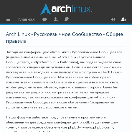
Главная
с
о
аг
о
х
ег
Arch Linux - Русскоязычное Сообщество - Общие
ы
ру
ру
ку
о
и
правила
л
м
зк
м
д
ст
Заходя на конференцию «Arch Linux - Русскоязычное Сообщество»
к
и
е
р
(в дальнейшем «мы», «наш», «Arch Linux - Русскоязычное
Сообщество», «https://archlinux.by/forum»), вы подтверждаете своё
и
н
а
согласие со следующими условиями. Если вы не согласны с ними,
пожалуйста, не заходите и не пользуйтесь форумами «Arch Linux -
та
ц
Русскоязычное Сообщество». Мы оставляем за собой право
ц
и
изменять эти правила в любое время и сделаем всё возможное,
чтобы уведомить вас об этом, однако с вашей стороны было бы
и
я
разумным регулярно просматривать этот текст на предмет
изменений, так как использование конференции «Arch Linux -
я
Русскоязычное Сообщество» после обновления/исправления
условий означает ваше согласие с ними.
Наши форумы работают под управлением программного
обеспечения для создания конференций phpBB (в дальнейшем
«они», «программное обеспечение phpBB», «www.phpbb.com»,