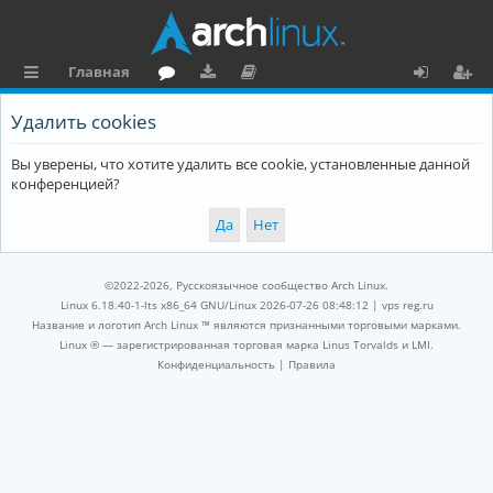
Главная
с
о
аг
о
х
ег
Удалить cookies
ы
ру
ру
ку
о
и
Вы уверены, что хотите удалить все cookie, установленные данной
л
м
зк
м
д
ст
конференцией?
к
и
е
р
и
н
а
та
ц
©2022-2026, Русскоязычное сообщество Arch Linux.
ц
и
Linux 6.18.40-1-lts x86_64 GNU/Linux 2026-07-26 08:48:12 |
vps reg.ru
Название и логотип Arch Linux ™ являются признанными торговыми марками.
и
я
Linux ® — зарегистрированная торговая марка Linus Torvalds и LMI.
Конфиденциальность
|
Правила
я