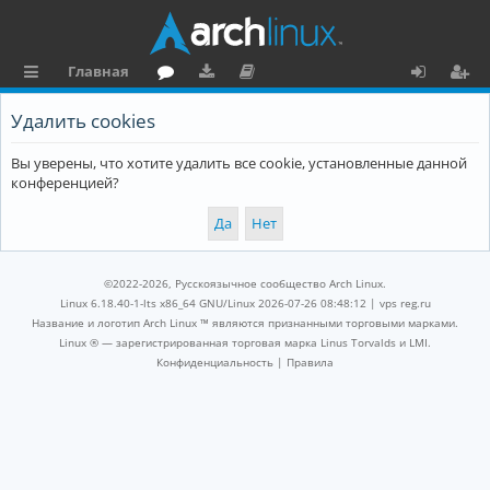
Главная
с
о
аг
о
х
ег
Удалить cookies
ы
ру
ру
ку
о
и
Вы уверены, что хотите удалить все cookie, установленные данной
л
м
зк
м
д
ст
конференцией?
к
и
е
р
и
н
а
та
ц
©2022-2026, Русскоязычное сообщество Arch Linux.
ц
и
Linux 6.18.40-1-lts x86_64 GNU/Linux 2026-07-26 08:48:12 |
vps reg.ru
Название и логотип Arch Linux ™ являются признанными торговыми марками.
и
я
Linux ® — зарегистрированная торговая марка Linus Torvalds и LMI.
Конфиденциальность
|
Правила
я