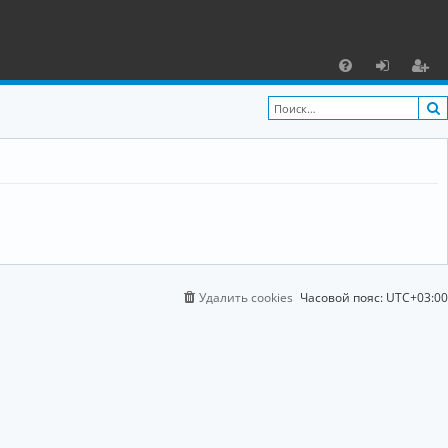
С
F
х
ег
A
о
и
Q
д
ст
р
а
ц
и
Удалить cookies
Часовой пояс:
UTC+03:00
я