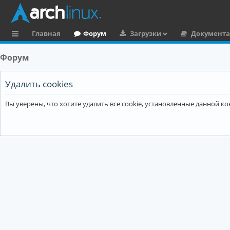
Главная
Форум
Загрузки
Документ
с
Форум
ы
л
Удалить cookies
к
Вы уверены, что хотите удалить все cookie, установленные данной 
и