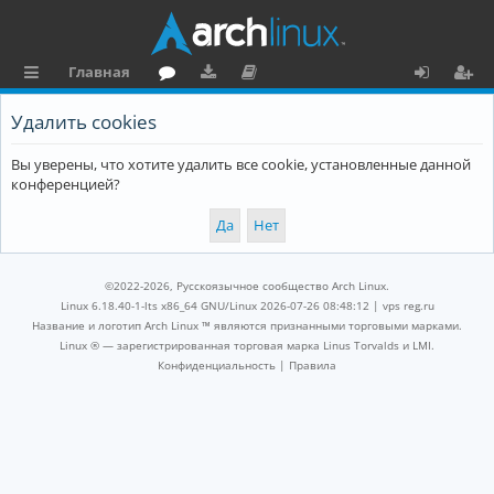
Главная
с
о
аг
о
х
ег
Удалить cookies
ы
ру
ру
ку
о
и
Вы уверены, что хотите удалить все cookie, установленные данной
л
м
зк
м
д
ст
конференцией?
к
и
е
р
и
н
а
та
ц
©2022-2026, Русскоязычное сообщество Arch Linux.
ц
и
Linux 6.18.40-1-lts x86_64 GNU/Linux 2026-07-26 08:48:12 |
vps reg.ru
Название и логотип Arch Linux ™ являются признанными торговыми марками.
и
я
Linux ® — зарегистрированная торговая марка Linus Torvalds и LMI.
Конфиденциальность
|
Правила
я