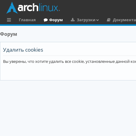
Главная
Форум
Загрузки
Документ
с
Форум
ы
л
Удалить cookies
к
Вы уверены, что хотите удалить все cookie, установленные данной 
и