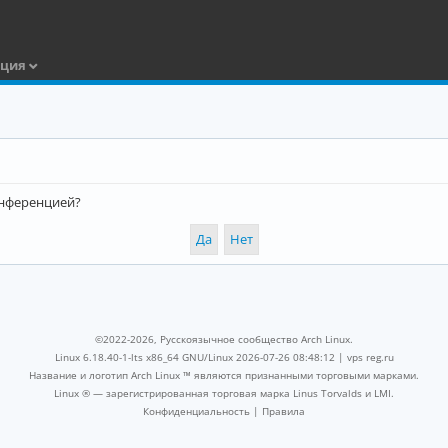
ация
конференцией?
©2022-2026, Русскоязычное сообщество Arch Linux.
Linux 6.18.40-1-lts x86_64 GNU/Linux 2026-07-26 08:48:12 |
vps reg.ru
Название и логотип Arch Linux ™ являются признанными торговыми марками.
Linux ® — зарегистрированная торговая марка Linus Torvalds и LMI.
Конфиденциальность
|
Правила