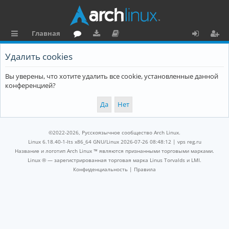
Главная
с
о
аг
о
х
ег
Удалить cookies
ы
ру
ру
ку
о
и
Вы уверены, что хотите удалить все cookie, установленные данной
л
м
зк
м
д
ст
конференцией?
к
и
е
р
и
н
а
та
ц
©2022-2026, Русскоязычное сообщество Arch Linux.
ц
и
Linux 6.18.40-1-lts x86_64 GNU/Linux 2026-07-26 08:48:12 |
vps reg.ru
Название и логотип Arch Linux ™ являются признанными торговыми марками.
и
я
Linux ® — зарегистрированная торговая марка Linus Torvalds и LMI.
Конфиденциальность
|
Правила
я