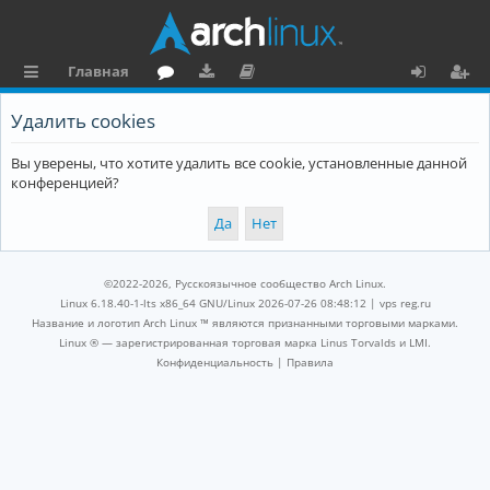
Главная
с
о
аг
о
х
ег
Удалить cookies
ы
ру
ру
ку
о
и
Вы уверены, что хотите удалить все cookie, установленные данной
л
м
зк
м
д
ст
конференцией?
к
и
е
р
и
н
а
та
ц
©2022-2026, Русскоязычное сообщество Arch Linux.
ц
и
Linux 6.18.40-1-lts x86_64 GNU/Linux 2026-07-26 08:48:12 |
vps reg.ru
Название и логотип Arch Linux ™ являются признанными торговыми марками.
и
я
Linux ® — зарегистрированная торговая марка Linus Torvalds и LMI.
Конфиденциальность
|
Правила
я