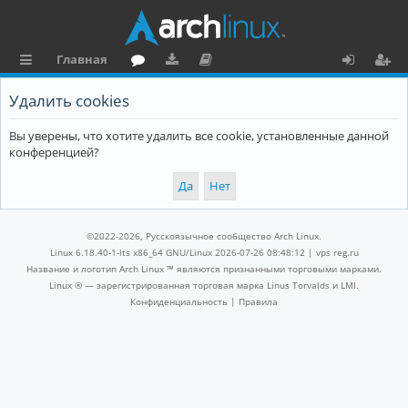
Главная
с
о
аг
о
х
ег
Удалить cookies
ы
ру
ру
ку
о
и
Вы уверены, что хотите удалить все cookie, установленные данной
л
м
зк
м
д
ст
конференцией?
к
и
е
р
и
н
а
та
ц
©2022-2026, Русскоязычное сообщество Arch Linux.
ц
и
Linux 6.18.40-1-lts x86_64 GNU/Linux 2026-07-26 08:48:12 |
vps reg.ru
Название и логотип Arch Linux ™ являются признанными торговыми марками.
и
я
Linux ® — зарегистрированная торговая марка Linus Torvalds и LMI.
Конфиденциальность
|
Правила
я