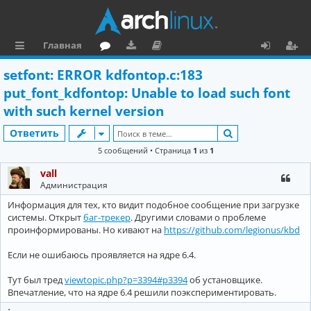
Главная
с
о
аг
о
х
ег
setfont: ERROR kdfontop.c:183
ы
ру
ру
ку
о
и
put_font_kdfontop: Unable to load such font
л
м
зк
м
д
ст
with such kernel version
к
и
е
р
Поиск
Ответить
и
н
а
5 сообщений • Страница
1
из
1
та
ц
vall
Администрация
ц
и
Информация для тех, кто видит подобное сообщение при загрузке
и
я
системы. Открыт
баг-трекер
. Другими словами о проблеме
проинформированы. Но кивают на
https://github.com/legionus/kbd
я
Если не ошибаюсь проявляется на ядре 6.4.
Тут был тред
viewtopic.php?p=3394#p3394
об установщике.
Впечатление, что на ядре 6.4 решили поэкспериментировать.