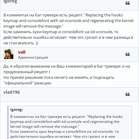
igorog
В комментах на баг-трекере есть рецепт: "Replacing the hooks
keymap and consolefont with sd-vconsole and regenerating the kernel
image will remove the message."
Если заменить хуки keymap и consolefont на sd-vconsole, то
действительно ошибка исчезает. Чем это грозит и в чем разница я
не стал вникать. ))
vall
Администрация
Да, я обратил внимание на Ваш комментарий в баг-трекере; и на
предложенный рецепт )
Но принял решение пока ничего не менять и подождать
"официальной" реакции.
vlad196
igorog
:
В комментах на баг-трекере есть рецепт: "Replacing the hooks
keymap and consolefont with sd-vconsole and regenerating the
kernel image will remove the message."
Если заменить хуки keymap и consolefont на sd-vconsole, то
действительно ошибка исчезает. Чем это грозит и в чем